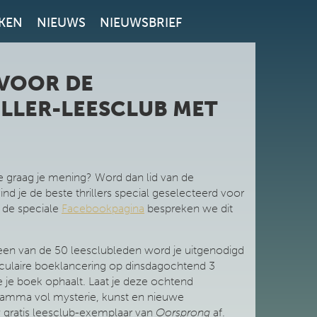
KEN
NIEUWS
NIEUWSBRIEF
 VOOR DE
LLER-LEESCLUB MET
 je graag je mening? Word dan lid van de
vind je de beste thrillers special geselecteerd voor
p de speciale
Facebookpagina
bespreken we dit
s een van de 50 leesclubleden word je uitgenodigd
culaire boeklancering op dinsdagochtend 3
 je boek ophaalt. Laat je deze ochtend
amma vol mysterie, kunst en nieuwe
w gratis leesclub-exemplaar van
Oorsprong
af.