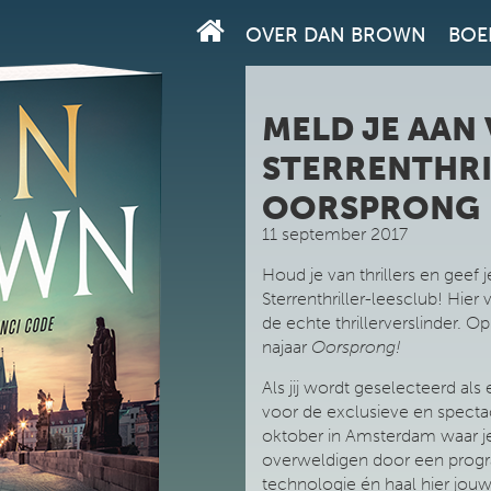
OVER DAN BROWN
BOE
MELD JE AAN
STERRENTHRI
OORSPRONG
11 september 2017
Houd je van thrillers en geef
Sterrenthriller-leesclub! Hier 
de echte thrillerverslinder. O
najaar
Oorsprong!
Als jij wordt geselecteerd al
voor de exclusieve en specta
oktober in Amsterdam waar je
overweldigen door een progr
technologie én haal hier jou