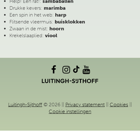
Help! Een rat!:
sambaballen
Drukke kevers:
marimba
Een spin in het web:
harp
Flitsende vleermuis:
buisklokken
Zwaan in de mist:
hoorn
Krekelslaaplied:
viool
Luitingh-Sijthoff
© 2026 ||
Privacy statement
||
Cookies
||
Cookie instellingen