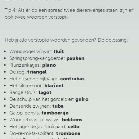
Tip 4: Als er op een spread twee dierenversjes staan, zijn er
ook twee woorden verstopt!
Heb jij alle verstopte woorden gevonden? De oplossing:
Woudvogel wirwar:
fluit
Springsprong-kangoeroe:
pauken
Klunzenkatjes:
piano
De rog:
triangel
Het niksende nijlpaard:
contrabas
Het kikkerkoor:
klarinet
Bange struis:
fagot
De schulp van het gordeldier:
guiro
Dansende zwijnen:
tuba
Galop-pony’s:
tamboerijn
Wonderbaarlijke walvis:
bekkens
Het jagende jachtluipaard:
cello
Do-re-mi-fa-solifant:
trombone