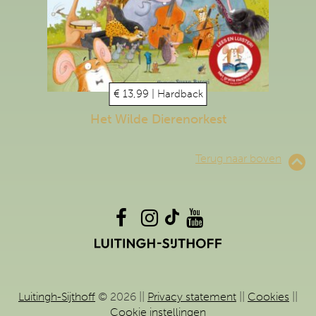
€ 13,99 | Hardback
Het Wilde Dierenorkest
Terug naar boven
Luitingh-Sijthoff
© 2026 ||
Privacy statement
||
Cookies
||
Cookie instellingen