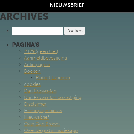
NIEUWSBRIEF
ARCHIVES
Zoeken
naar:
PAGINA'S
#179 (geen titel)
Aanmeldbevestiging
Actie pagina
Boeken
Robert Langdon
cookies
Dan Brown-fan
Dan Brown-fan bevestiging
Disclaimer
Homepage nieuw
Nieuwsbrief
Over Dan Brown
Over de gratis muziekapp