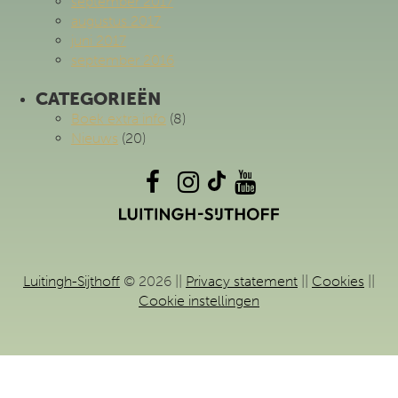
september 2017
augustus 2017
juni 2017
september 2016
CATEGORIEËN
Boek extra info
(8)
Nieuws
(20)
Luitingh-Sijthoff
© 2026 ||
Privacy statement
||
Cookies
||
Cookie instellingen